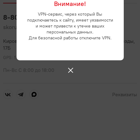
Внимание!
VPN-сервис, через который Вы
8-800-101-33-55
подключаетесь к сайту, имеет уязвимости
и может привести к утечке ваших
skorus@skorus.ru
персональных данных.
Для безопасной работы отключите VPN.
Кировская область, город Киров, улица Красной Звезды,
17Б
GPS: 58.622264, 49.694559
Пн-Вс С 8:00 до 18:00
Реквизиты