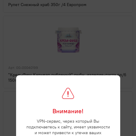
Рулет Снежный краб 350г /4 Европром
Арт. 00-00040199
"Крем-Фиш Кальмар рубленый" рыбн. изделие-паста пл/б
150г /6 Европром
Внимание!
VPN-сервис, через который Вы
подключаетесь к сайту, имеет уязвимости
и может привести к утечке ваших