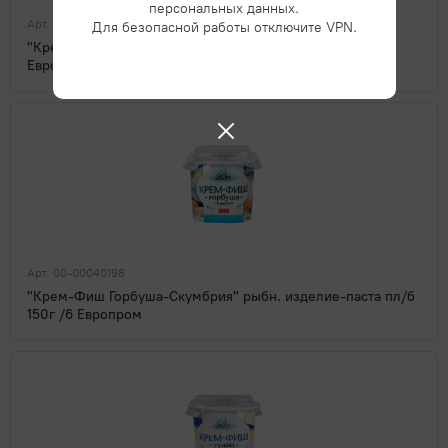
персональных данных.
Арт. 00-00040194
Для безопасной работы отключите VPN.
"Крем-Фиш Треска" рыбн. изделие-паста пл/б 150г /6
Европром
Арт. 00-00040198
"Крем-Фиш Горбуша-Скумбрия" рыбн. изделие-паста пл/б
150г /6 Европром