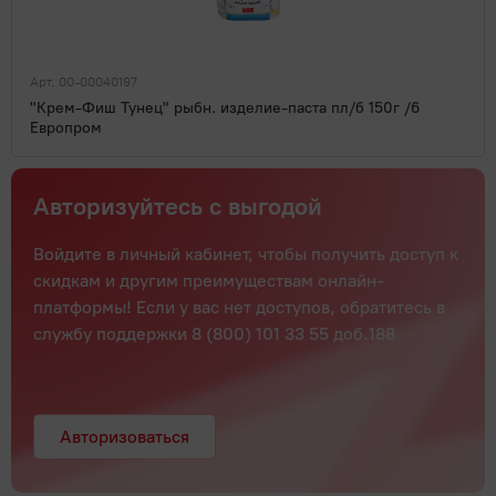
Арт. 00-00040197
"Крем-Фиш Тунец" рыбн. изделие-паста пл/б 150г /6
Европром
Авторизуйтесь с выгодой
Войдите в личный кабинет, чтобы получить доступ к
скидкам и другим преимуществам онлайн-
платформы! Если у вас нет доступов, обратитесь в
службу поддержки 8 (800) 101 33 55 доб.188
Авторизоваться