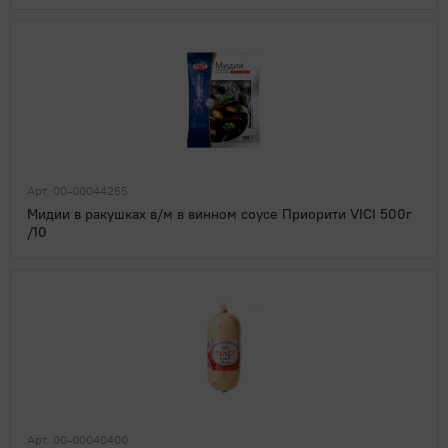
Арт. 00-00044255
Мидии в ракушках в/м в винном соусе Приорити VICI 500г
/10
Арт. 00-00040400