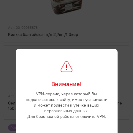
Арт. 00-00035878
Килька балтийская п/п 2,7кг /1 Экор
Внимание!
VPN-сервис, через который Вы
Арт. 00-00040489
подключаетесь к сайту, имеет уязвимости
Сельдь тихоокеанская филе-кусочки "Аля-лосось" в масле
и может привести к утечке ваших
150гр /20 Экор
персональных данных.
Для безопасной работы отключите VPN.
Рекомендуем