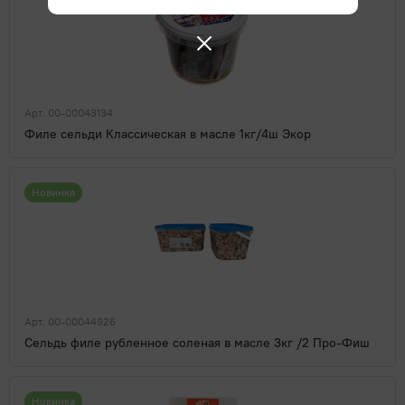
Арт. 00-00043134
Филе сельди Классическая в масле 1кг/4ш Экор
Новинка
Арт. 00-00044926
Сельдь филе рубленное соленая в масле 3кг /2 Про-Фиш
Новинка