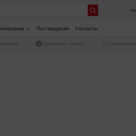
sk
 компании
Поставщикам
Контакты
 рознице
Акционные товары
Покупали ра
О нас
Отзывы
Новости
Популярные вопросы