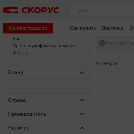
Главная
Каталог
Овощи, Фрукты, Орехи
Фрукты
Фрукты
В каталог
Каталог товаров
Как купить
Доставка
О
Все
Популярно в
Орехи, сухофрукты, семечки
Фрукты
0 товаров
Бренд
Страна
Производитель
Наличие