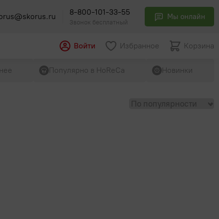
8-800-101-33-55
orus@skorus.ru
Мы онлайн
Звонок бесплатный
Войти
Избранное
Корзина
нее
Популярно в HoReCa
Новинки