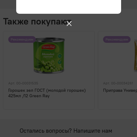
Также покупают
Рекомендуем
Рекомендуем
Арт. 00-00031535
Арт. 00-00034261
Горошек зел ГОСТ (молодой горошек)
Приправа Униве
425мл /12 Green Ray
Остались вопросы? Напишите нам