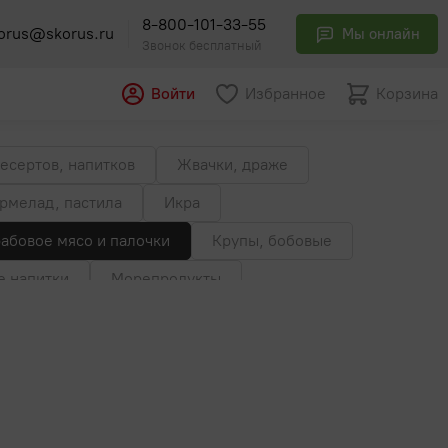
8-800-101-33-55
orus@skorus.ru
Мы онлайн
Звонок бесплатный
Войти
Избранное
Корзина
есертов, напитков
Жвачки, драже
рмелад, пастила
Икра
абовое мясо и палочки
Крупы, бобовые
 напитки
Морепродукты
ервы
Паштеты
Пельмени, вареники
ого приготовления
Птица
Пюре
иропы, топпинги
Сладости прочее
Сливки
Соусы, горчица, хрен
Субпродукты