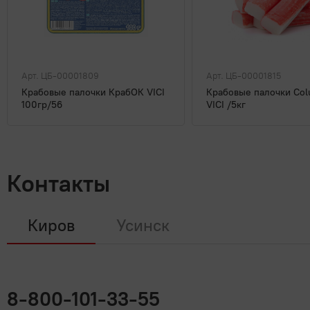
Сухарики, гренки
Сушеная рыба, кальмары, водор
Торты, пирожные
Фарш, полуфабрикаты из фарша
Цикорий
Чай
Чипсы
Шашлык, барбекю
Арт. ЦБ-00001809
Арт. ЦБ-00001815
Крабовые палочки КрабОК VICI
Крабовые палочки Co
100гр/56
VICI /5кг
Контакты
Киров
Усинск
8-800-101-33-55