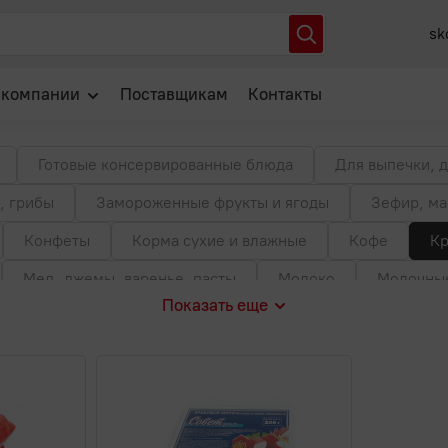
очки
sk
 компании
Поставщикам
Контакты
О нас
Готовые консервированные блюда
Для выпечки, д
Отзывы
, грибы
Замороженные фрукты и ягоды
Зефир, ма
Новости
Конфеты
Корма сухие и влажные
Кофе
Кр
Популярные вопросы
Мед, джемы, варенье, пасты
Молоко
Молочные
Показать еще
атесы
Мясные консервы
Мясо
Овощные конс
олуфабрикаты
Приправы, специи
Продукты быстр
Рыба
Рыбные консервы
Сгущенное молоко
С
Соленая и копченая рыба
Сосиски, сардельки