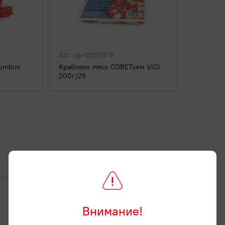
осли
Сушки, баранки, сухари
Сыры
Творог, й
Фруктовые и ягодные консервы
Хлебцы
Хлоп
Шоколад и батончики
Энергетические напитки
Арт. ЦБ-00001819
lumbus
Крабовое мясо СОВЕТуем VICI
200г/25
Внимание!