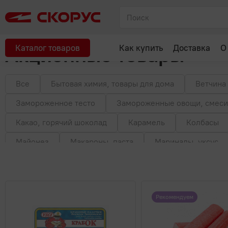
Главная
Каталог
Акционные товары
Крабовое мясо и пал
Акционные товары
Каталог товаров
Как купить
Доставка
О
Все
Бытовая химия, товары для дома
Ветчина
Замороженное тесто
Замороженные овощи, смеси
Какао, горячий шоколад
Карамель
Колбасы
Майонез
Макароны, паста
Маринады, уксус
Морская капуста, салаты
Мука
Мясные делик
Печенье, пряники, вафли
Пирожное, десерт
П
Рекомендуем
Растительное масло
Растительные продукты
Сливочное масло, маргарин
Соки, нектары, морсы