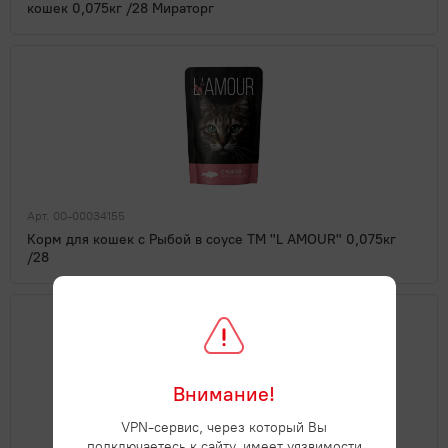
кошек 0,075кг /28 Мираторг
Арт. 00-00034155
Корм для кошек с Рыбой в соусе ТМ "L AMOUR" 0,075кг
/28
Внимание!
VPN-сервис, через который Вы
подключаетесь к сайту, имеет уязвимости