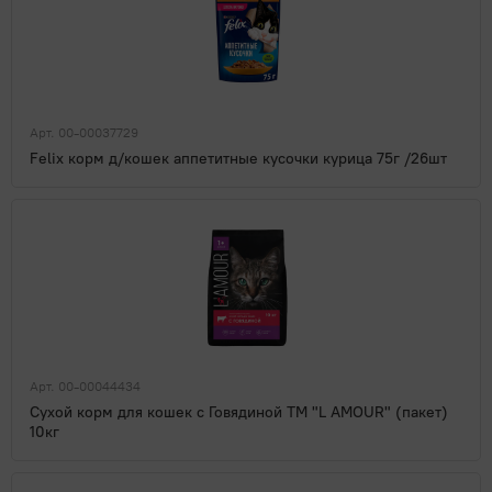
Арт. 00-00037729
Felix корм д/кошек аппетитные кусочки курица 75г /26шт
Арт. 00-00044434
Сухой корм для кошек с Говядиной ТМ "L AMOUR" (пакет)
10кг