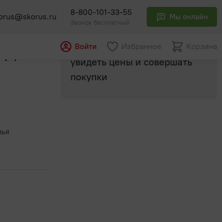
8-800-101-33-55
orus@skorus.ru
Мы онлайн
Звонок бесплатный
Авторизуйтесь
, чтобы
Войти
Избранное
Корзина
ар /12
увидеть цены и совершать
покупки
нья