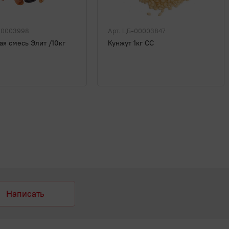
00003998
Арт. ЦБ-00003847
я смесь Элит /10кг
Кунжут 1кг СС
Написать