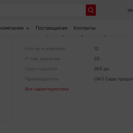
,95 гранат/виноград нектар /12
sk
Артикул: 00-00044538
В избранное
 компании
Поставщикам
Контакты
МОЙ 0,95 гранат/виноград нект
О нас
Кол-во в упаковке:
12
Отзывы
t° max хранения
20
Новости
Срок годности
365 дн.
Популярные вопросы
Производитель
ОАО Сады придо
Все характеристики