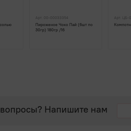
Арт. 00-00033354
Арт. ЦБ-
 солью
Пироженое Чоко Пай (6шт по
Компотна
30гр) 180гр /16
 вопросы? Напишите нам