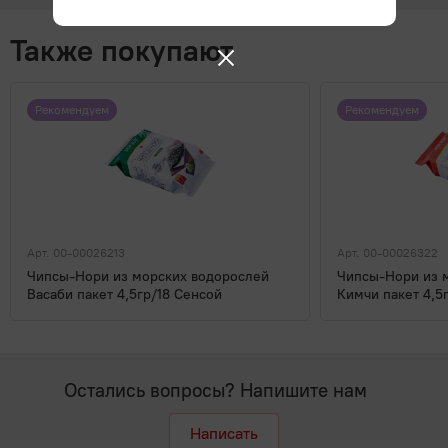
Также покупают
Рекомендуем
Рекомендуем
Арт. 00-00026213
Арт. 00-00026322
Чипсы-Нори из морских водорослей
Чипсы-Нори из 
Васаби пакет 4,5гр/18 Сенсой
Кимчи пакет 4,5
Остались вопросы? Напишите нам
Написать