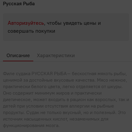
Популярные вопросы
Мясные деликатесы
Русская Рыба
Мясные консервы
Для выпечки, десертов, напитков
Молоко, сыр, яйца, растительные продукты
Полуфабрикаты
Паштеты
Овощные консервы
Крупы, бобовые
Фарш, полуфабрикаты из фарша
Авторизуйтесь
, чтобы увидеть цены и
Молоко
Мясо, птица
Сосиски, сардельки
Рыбные консервы
совершать покупки
Макароны, паста
Молочная продукция КМК
Холодец, шпик
Мясо
Овощи, Фрукты, Орехи
Фруктовые и ягодные консервы
Мука
Молочные напитки
Птица
Орехи, сухофрукты, семечки
Прочее
Продукты быстрого приготовления
Описание
Характеристики
Растительные продукты
Субпродукты
Фрукты
Сахар, соль
Бытовая химия, товары для дома
Рыба, икра, морепродукты
Сгущенное молоко
Шашлык, барбекю
Филе судака РУССКАЯ РЫБА– бескостная мякоть рыбы,
Хлопья, мюсли, отруби, сухие завтраки
Сливки
Икра
ценимой за достойные вкусовые качества. Мясо нежное,
Сладости
практически белого цвета, легко отделяется от шкуры.
Сливочное масло, маргарин
Крабовое мясо и палочки
Оно содержит минимум жиров и практически
Жвачки, драже
Соки, вода, напитки
Сметана
диетическое, может входить в рацион как взрослых, так и
Морепродукты
Зефир, мармелад, пастила
детей при условии отсутствия аллергии на рыбные
Вода
Соусы, специи, масло, майонез
Сыры
Морская капуста, салаты
продукты. Судак не только вкусный, но и полезный. Это
Карамель
Газированные напитки
источник насыщенных кислот, незаменимых для
Творог, йогурты, сырки
Майонез
Чай, кофе
Рыба
функционирования мозга.
Конфеты
Квас