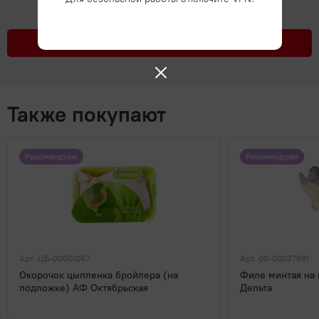
Подробнее
Также покупают
Рекомендуем
Рекомендуем
Арт. ЦБ-00001067
Арт. 00-00037681
Окорочок цыпленка бройлера (на
Филе минтая на
подложке) АФ Октябрьская
Дельта