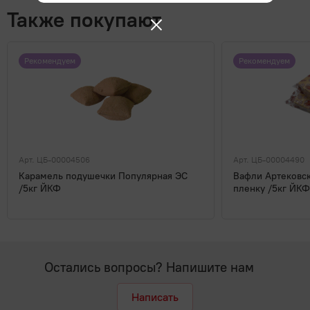
Также покупают
Рекомендуем
Рекомендуем
Арт. ЦБ-00004506
Арт. ЦБ-00004490
Карамель подушечки Популярная ЭС
Вафли Артековск
/5кг ЙКФ
пленку /5кг ЙКФ
Остались вопросы? Напишите нам
Написать