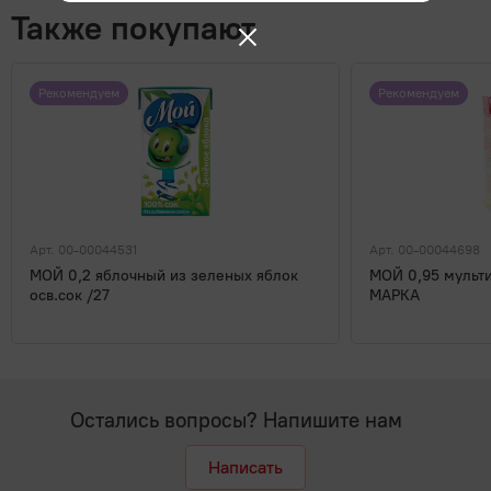
Также покупают
Рекомендуем
Рекомендуем
Арт. 00-00044531
Арт. 00-00044698
МОЙ 0,2 яблочный из зеленых яблок
МОЙ 0,95 мульти
осв.сок /27
МАРКА
Остались вопросы? Напишите нам
Написать