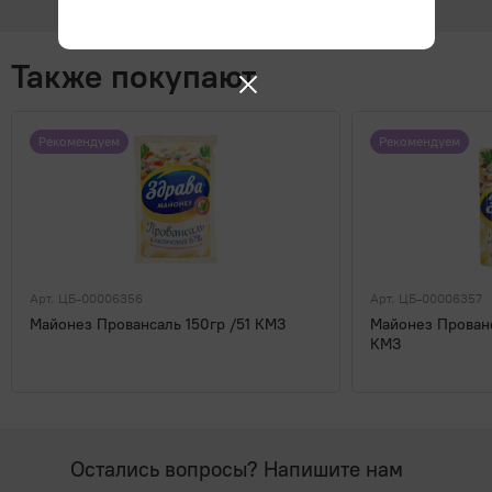
Также покупают
Рекомендуем
Рекомендуем
Арт. ЦБ-00006356
Арт. ЦБ-00006357
Майонез Провансаль 150гр /51 КМЗ
Майонез Прован
КМЗ
Остались вопросы? Напишите нам