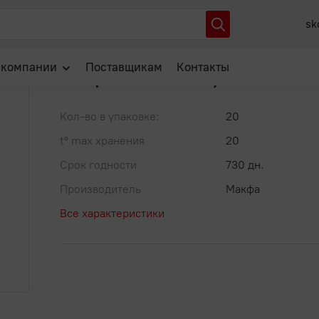
акфа Рожки 400г /20
sk
Артикул: ЦБ-00003400
В избранное
 компании
Поставщикам
Контакты
Макфа Рожки 400г /20
О нас
Кол-во в упаковке:
20
Отзывы
t° max хранения
20
Новости
Срок годности
730 дн.
Популярные вопросы
Производитель
Макфа
Все характеристики