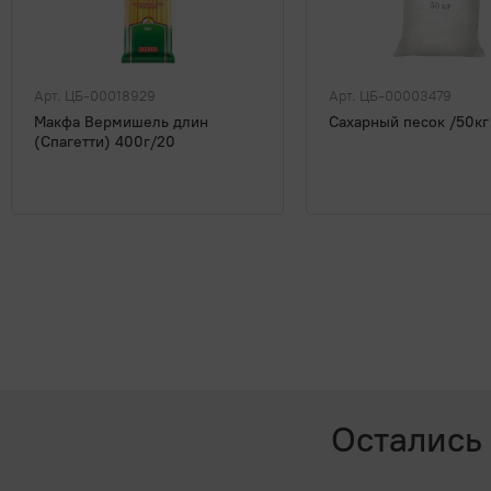
Арт. ЦБ-00018929
Арт. ЦБ-00003479
Макфа Вермишель длин
Сахарный песок /50кг
(Спагетти) 400г/20
Остались