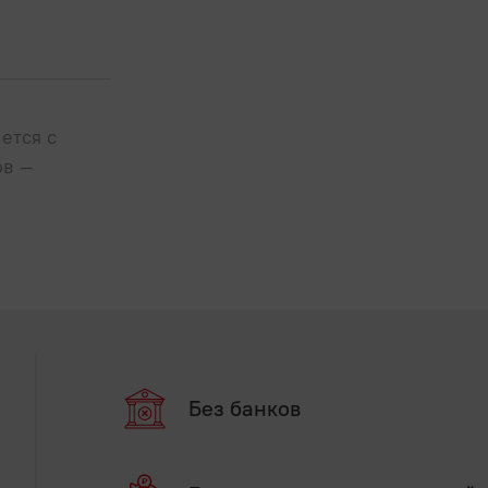
ется с
ов –
Без банков