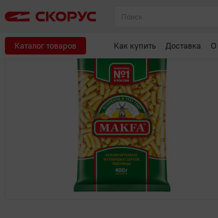
Главная
Макароны, крупы, мука, сахар
Макароны, паста
М
Рекомендуем
Каталог товаров
Как купить
Доставка
О