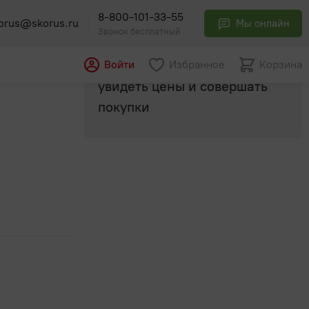
8-800-101-33-55
orus@skorus.ru
Мы онлайн
Звонок бесплатный
Авторизуйтесь
, чтобы
Войти
Избранное
Корзина
увидеть цены и совершать
покупки