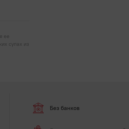
я ее
ких супах из
Без банков