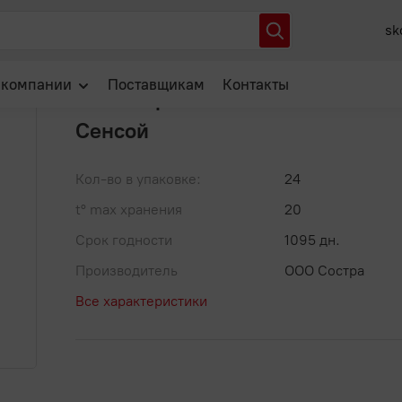
апша гречневая SOBA пакет 300гр/24 Сенсой
sk
Артикул: ЦБ-00006633
В избранное
 компании
Поставщикам
Контакты
Лапша гречневая SOBA пакет 3
Сенсой
О нас
Отзывы
Кол-во в упаковке:
24
Новости
t° max хранения
20
Популярные вопросы
Срок годности
1095 дн.
Производитель
ООО Состра
Все характеристики