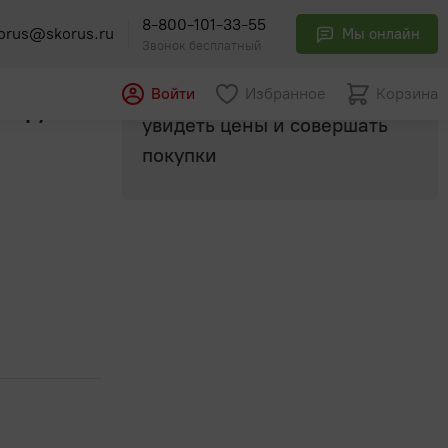
8-800-101-33-55
orus@skorus.ru
Мы онлайн
Звонок бесплатный
Авторизуйтесь
, чтобы
Войти
Избранное
Корзина
00гр/24
увидеть цены и совершать
покупки