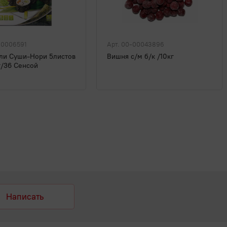
00006591
Арт. 00-00043896
ли Суши-Нори 5листов
Вишня с/м б/к /10кг
г/36 Сенсой
Написать