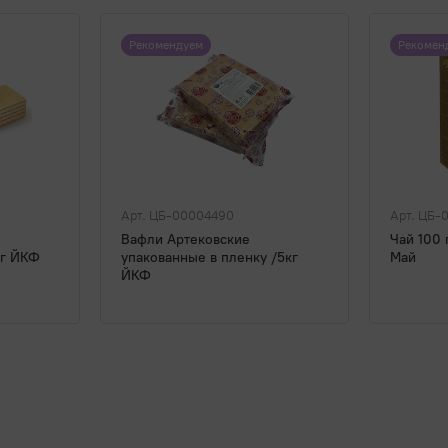
Рекомендуем
Рекомен
Арт. ЦБ-00004490
Арт. ЦБ-
Вафли Артековские
Чай 100 
кг ЙКФ
упакованные в пленку /5кг
Май
ЙКФ