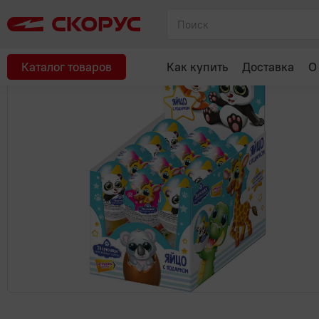
Главная
Сладости
Шоколад и батончики
Зверюшки Яйцо и
Рекомендуем
Каталог товаров
Как купить
Доставка
О