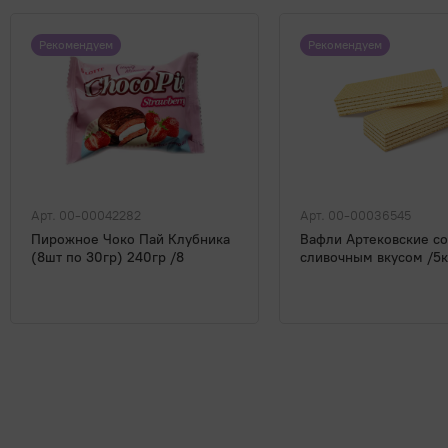
Рекомендуем
Рекомендуем
Арт. 00-00042282
Арт. 00-00036545
Пирожное Чоко Пай Клубника
Вафли Артековские со
(8шт по 30гр) 240гр /8
сливочным вкусом /5