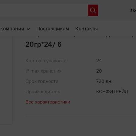
з глазури с игрушкой 20гр*24/ 6
sk
Артикул: 00-00042898
В избранное
 компании
Поставщикам
Контакты
Зверюшки Яйцо из глазури с иг
20гр*24/ 6
О нас
Отзывы
Кол-во в упаковке:
24
Новости
t° max хранения
20
Популярные вопросы
Срок годности
720 дн.
Производитель
КОНФИТРЕЙД
Все характеристики