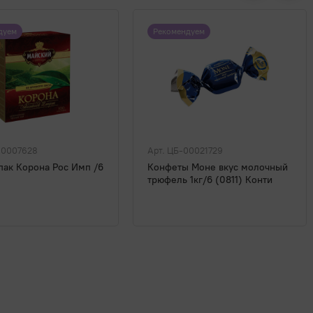
дуем
Рекомендуем
00007628
Арт. ЦБ-00021729
пак Корона Рос Имп /6
Конфеты Моне вкус молочный
трюфель 1кг/6 (0811) Конти