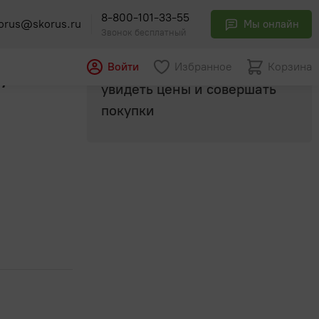
8-800-101-33-55
orus@skorus.ru
Мы онлайн
Звонок бесплатный
Авторизуйтесь
, чтобы
Войти
Избранное
Корзина
рушкой
увидеть цены и совершать
покупки