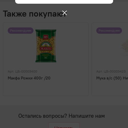
Также покупают
Рекомендуем
Рекомендуем
Арт. ЦБ-00003400
Арт. ЦБ-00003423
Макфа Рожки 400г /20
Мука в/с (50) Н
Остались вопросы? Напишите нам