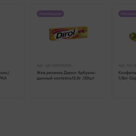
Рекомендуем
Рекомен
Арт. ЦБ-00004309
Арт. 00-
локо/
Жев.резинка Дирол Арбузно-
Конфеты
РКА
дынный коктейль13,6г /30шт
1/9кг Со