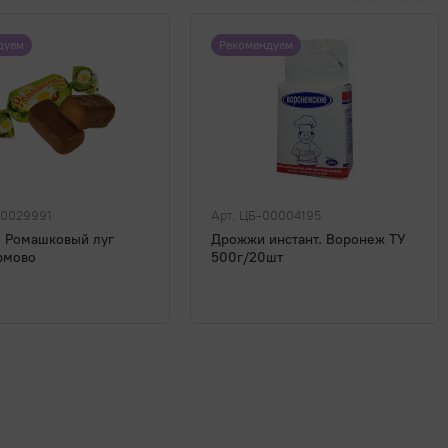
дуем
Рекомендуем
00029991
Арт. ЦБ-00004195
 Ромашковый луг
Дрожжи инстант. Воронеж ТУ
рмово
500г/20шт