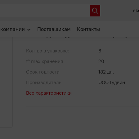
да "Буратино" "Х" 1,5л /6
sk
Артикул: 00-00044482
В избранное
 компании
Поставщикам
Контакты
Газ.вода "Буратино" "Х" 1,5л /6
О нас
Кол-во в упаковке:
6
Отзывы
t° max хранения
20
Новости
Срок годности
182 дн.
Популярные вопросы
Производитель
ООО Гудвин
Все характеристики