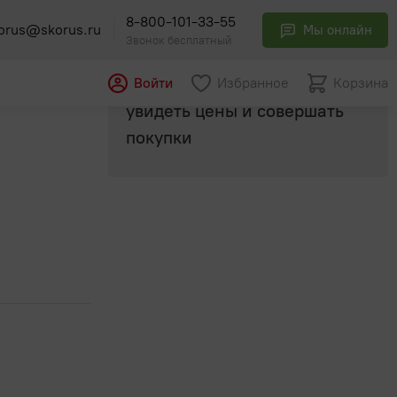
8-800-101-33-55
orus@skorus.ru
Мы онлайн
Звонок бесплатный
Авторизуйтесь
, чтобы
Войти
Избранное
Корзина
увидеть цены и совершать
покупки