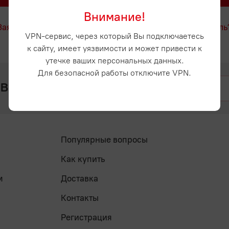
Внимание!
Заявка на регистрацию
Забыли пароль
VPN-сервис, через который Вы подключаетесь
к сайту, имеет уязвимости и может привести к
утечке ваших персональных данных.
Для безопасной работы отключите VPN.
 вопросы? Напишите нам
Популярные вопросы
Как купить
м
Доставка
Контакты
Регистрация