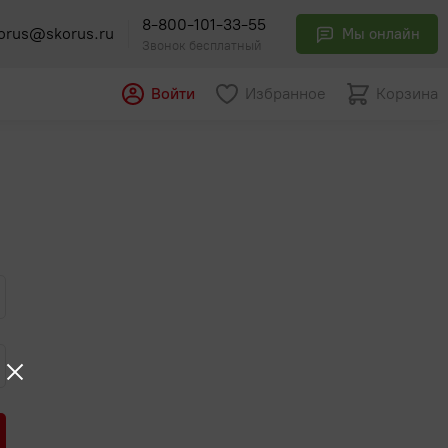
8-800-101-33-55
orus@skorus.ru
Мы онлайн
Звонок бесплатный
Войти
Избранное
Корзина