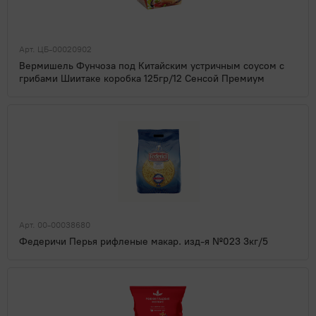
Арт. ЦБ-00020902
Вермишель Фунчоза под Китайским устричным соусом с
грибами Шиитаке коробка 125гр/12 Сенсой Премиум
Арт. 00-00038680
Федеричи Перья рифленые макар. изд-я №023 3кг/5