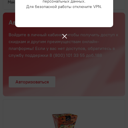
персональных данных.
Макфа Рожки 400г /20
Для безопасной работы отключите VPN.
Авторизуйтесь с выгодой
Войдите в личный кабинет, чтобы получить доступ к
скидкам и другим преимуществам онлайн-
платформы! Если у вас нет доступов, обратитесь в
службу поддержки 8 (800) 101 33 55 доб.188
Авторизоваться