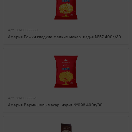
Арт. 00-00038669
Америя Рожки гладкие мелкие макар. изд-я №57 400г/30
Арт. 00-00038671
Америя Вермишель макар. изд-я №096 400г/30