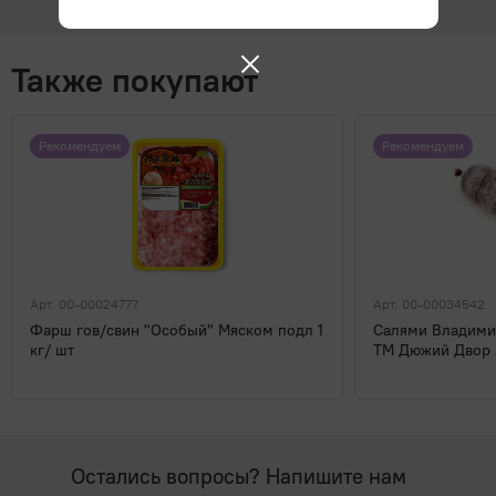
Также покупают
Рекомендуем
Рекомендуем
Арт. 00-00024777
Арт. 00-00034542
Фарш гов/свин "Особый" Мяском подл 1
Салями Владимир
кг/ шт
ТМ Дюжий Двор 
Остались вопросы? Напишите нам