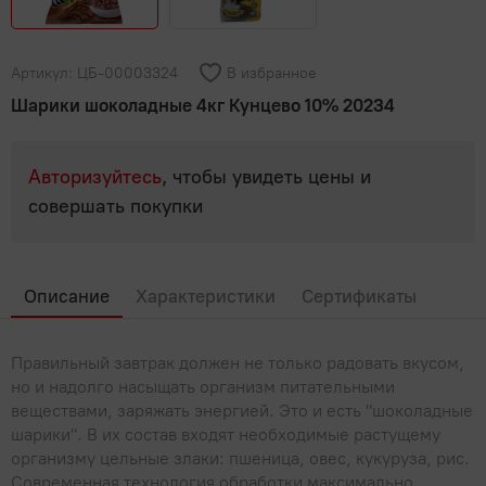
Популярные вопросы
Мясные деликатесы
Мясные консервы
Для выпечки, десертов, напитков
Молоко, сыр, яйца, растительные продукты
Полуфабрикаты
Паштеты
Овощные консервы
Крупы, бобовые
Артикул: ЦБ-00003324
В избранное
Фарш, полуфабрикаты из фарша
Молоко
Мясо, птица
Сосиски, сардельки
Рыбные консервы
Шарики шоколадные 4кг Кунцево 10% 20234
Макароны, паста
Молочная продукция КМК
Холодец, шпик
Мясо
Овощи, Фрукты, Орехи
Фруктовые и ягодные консервы
Мука
Молочные напитки
Авторизуйтесь
, чтобы увидеть цены и
Птица
Орехи, сухофрукты, семечки
Прочее
Продукты быстрого приготовления
совершать покупки
Растительные продукты
Субпродукты
Фрукты
Сахар, соль
Бытовая химия, товары для дома
Рыба, икра, морепродукты
Сгущенное молоко
Шашлык, барбекю
Хлопья, мюсли, отруби, сухие завтраки
Сливки
Икра
Сладости
Описание
Характеристики
Сертификаты
Сливочное масло, маргарин
Крабовое мясо и палочки
Жвачки, драже
Соки, вода, напитки
Правильный завтрак должен не только радовать вкусом,
Сметана
Морепродукты
Зефир, мармелад, пастила
но и надолго насыщать организм питательными
Вода
Соусы, специи, масло, майонез
Сыры
веществами, заряжать энергией. Это и есть "шоколадные
Морская капуста, салаты
Карамель
шарики". В их состав входят необходимые растущему
Газированные напитки
Творог, йогурты, сырки
Майонез
Чай, кофе
Рыба
организму цельные злаки: пшеница, овес, кукуруза, рис.
Конфеты
Квас
Современная технология обработки максимально