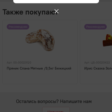
Также покупают
Рекомендуем
Рекомендуем
Арт. 00-00023120
Арт. ЦБ-00020422
Пряник Слана Мятные /3,5кг Бежицкий
Ирис Сказка Зол
Остались вопросы? Напишите нам