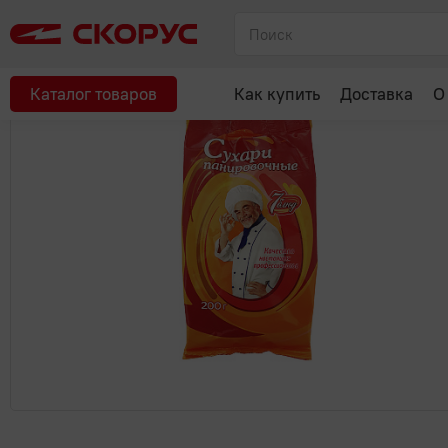
Главная
Соусы, специи, масло, майонез
Приправы, специи
Рекомендуем
Каталог товаров
Как купить
Доставка
О