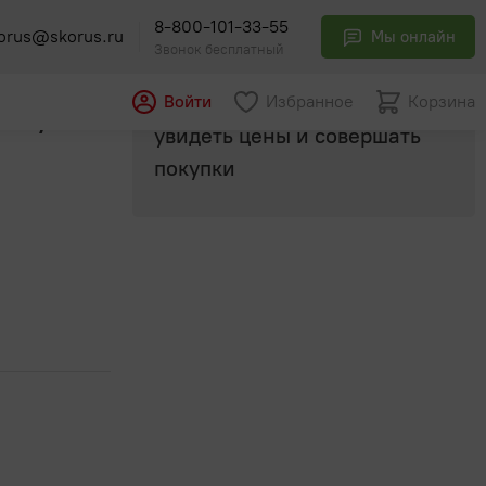
8-800-101-33-55
orus@skorus.ru
Мы онлайн
Звонок бесплатный
Авторизуйтесь
, чтобы
Войти
Избранное
Корзина
200/24
увидеть цены и совершать
покупки