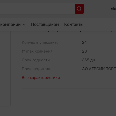
7 Блюд Сухари панировочные 1/200/24
sk
Артикул: ЦБ-00003542
В избранное
 компании
Поставщикам
Контакты
7 Блюд Сухари панировочные 1/
О нас
Кол-во в упаковке:
24
Отзывы
t° max хранения
20
Новости
Срок годности
365 дн.
Популярные вопросы
Производитель
АО АГРОИМПОРТ
Все характеристики