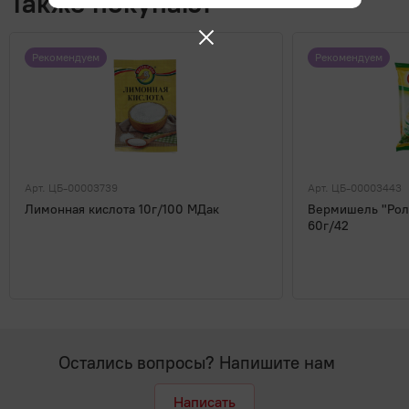
Также покупают
Рекомендуем
Рекомендуем
Арт. ЦБ-00003739
Арт. ЦБ-00003443
Лимонная кислота 10г/100 МДак
Вермишель "Рол
60г/42
Остались вопросы? Напишите нам
Написать