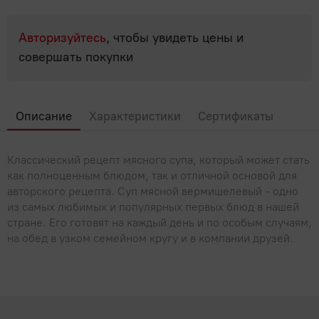
Популярные вопросы
Мясные деликатесы
Мясные консервы
Для выпечки, десертов, напитков
Молоко, сыр, яйца, растительные продукты
Полуфабрикаты
Паштеты
Авторизуйтесь
, чтобы увидеть цены и
Овощные консервы
Крупы, бобовые
Фарш, полуфабрикаты из фарша
Молоко
совершать покупки
Мясо, птица
Сосиски, сардельки
Рыбные консервы
Макароны, паста
Молочная продукция КМК
Холодец, шпик
Мясо
Овощи, Фрукты, Орехи
Фруктовые и ягодные консервы
Мука
Молочные напитки
Описание
Характеристики
Сертификаты
Птица
Орехи, сухофрукты, семечки
Прочее
Продукты быстрого приготовления
Растительные продукты
Субпродукты
Фрукты
Сахар, соль
Бытовая химия, товары для дома
Рыба, икра, морепродукты
Классический рецепт мясного супа, который может стать
Сгущенное молоко
Шашлык, барбекю
как полноценным блюдом, так и отличной основой для
Хлопья, мюсли, отруби, сухие завтраки
Сливки
авторского рецепта. Суп мясной вермишелевый - одно
Икра
Сладости
из самых любимых и популярных первых блюд в нашей
Сливочное масло, маргарин
Крабовое мясо и палочки
стране. Его готовят на каждый день и по особым случаям,
Жвачки, драже
Соки, вода, напитки
на обед в узком семейном кругу и в компании друзей.
Сметана
Морепродукты
Зефир, мармелад, пастила
Вода
Соусы, специи, масло, майонез
Сыры
Морская капуста, салаты
Карамель
Газированные напитки
Творог, йогурты, сырки
Майонез
Чай, кофе
Рыба
Конфеты
Квас