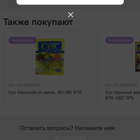
Также покупают
Рекомендуем
Рекомендуем
Арт. ЦБ-00003972
Арт. 00-00023694
Суп Овощной со звезд. 60г/80 БПК
Суп Куриный ве
БПК НДС 10%
Остались вопросы? Напишите нам