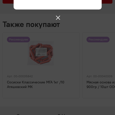
Также покупают
Рекомендуем
Рекомендуем
Арт. 00-00035842
Арт. 00-00040339
Сосиски Классические МГА 1кг /10
Мясная основа и
Атяшевский МК
900гр / 10шт О