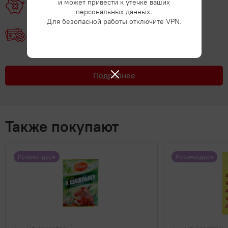
и может привести к утечке ваших
Без кредитных организаций
персональных данных.
Для безопасной работы отключите VPN.
Без займов
Подробнее
Также покупают
Рекомендуем
Рекомендуем