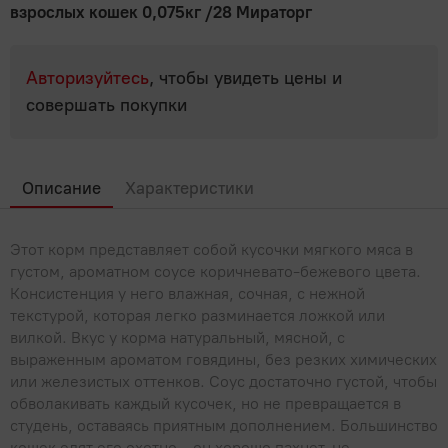
Популярные вопросы
Мясные деликатесы
взрослых кошек 0,075кг /28 Мираторг
Мясные консервы
Для выпечки, десертов, напитков
Молоко, сыр, яйца, растительные продукты
Полуфабрикаты
Паштеты
Овощные консервы
Крупы, бобовые
Фарш, полуфабрикаты из фарша
Авторизуйтесь
, чтобы увидеть цены и
Молоко
Мясо, птица
Сосиски, сардельки
Рыбные консервы
совершать покупки
Макароны, паста
Молочная продукция КМК
Холодец, шпик
Мясо
Овощи, Фрукты, Орехи
Фруктовые и ягодные консервы
Мука
Молочные напитки
Птица
Орехи, сухофрукты, семечки
Прочее
Продукты быстрого приготовления
Описание
Характеристики
Растительные продукты
Субпродукты
Фрукты
Сахар, соль
Бытовая химия, товары для дома
Рыба, икра, морепродукты
Сгущенное молоко
Шашлык, барбекю
Этот корм представляет собой кусочки мягкого мяса в
Хлопья, мюсли, отруби, сухие завтраки
Сливки
Икра
густом, ароматном соусе коричневато-бежевого цвета.
Сладости
Консистенция у него влажная, сочная, с нежной
Сливочное масло, маргарин
Крабовое мясо и палочки
текстурой, которая легко разминается ложкой или
Жвачки, драже
Соки, вода, напитки
Сметана
вилкой. Вкус у корма натуральный, мясной, с
Морепродукты
Зефир, мармелад, пастила
выраженным ароматом говядины, без резких химических
Вода
Соусы, специи, масло, майонез
Сыры
Морская капуста, салаты
или железистых оттенков. Соус достаточно густой, чтобы
Карамель
Газированные напитки
обволакивать каждый кусочек, но не превращается в
Творог, йогурты, сырки
Майонез
Чай, кофе
Рыба
студень, оставаясь приятным дополнением. Большинство
Конфеты
Квас
кошек едят его охотно — он хорошо пахнет, не