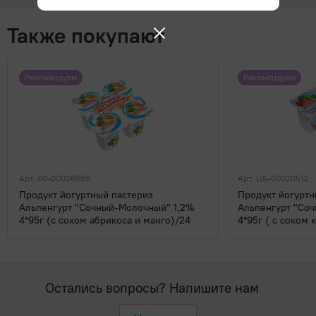
Также покупают
Рекомендуем
Рекомендуем
Арт. 00-00026589
Арт. ЦБ-00020512
Продукт йогуртный пастериз
Продукт йогуртн
Альпенгурт "Сочный-Молочный" 1,2%
Альпенгурт "Со
4*95г (с соком абрикоса и манго)/24
4*95г ( с соком 
Остались вопросы? Напишите нам