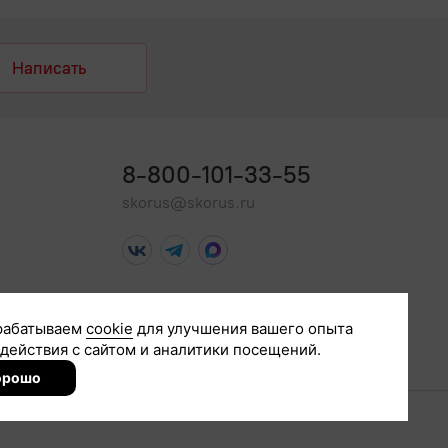
Написать
8-800-101-33-55
skorus@skorus.ru