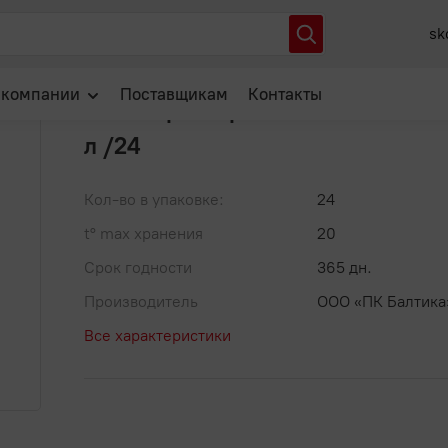
sh Up Энергия Bubble Gum банка 0,45 л /24
sk
Артикул: 00-00039928
В избранное
 компании
Поставщикам
Контакты
Flash Up Энергия Bubble Gum б
л /24
О нас
Отзывы
Кол-во в упаковке:
24
Новости
t° max хранения
20
Популярные вопросы
Срок годности
365 дн.
Производитель
ООО «ПК Балтика
Все характеристики