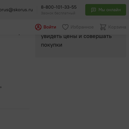
8-800-101-33-55
orus@skorus.ru
Мы онлайн
Звонок бесплатный
Авторизуйтесь
, чтобы
Войти
Избранное
Корзина
анка 0,45
увидеть цены и совершать
покупки
»