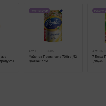
Рекомендуем
Рекомен
Арт. ЦБ-00006359
Арт. ЦБ-
овые
Майонез Провансаль 700гр /12
7 Блюд 
 продукты
ДойПак КМЗ
1/15/40