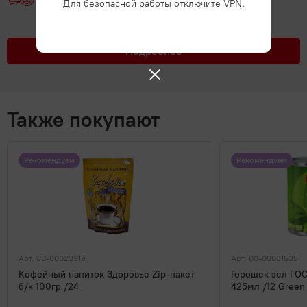
Для безопасной работы отключите VPN.
Подробнее
Также покупают
Рекомендуем
Рекомендуем
Арт. 00-00023919
Арт. 00-00031535
Кофейный напиток Здоровье Zip-пакет
Горошек зел ГО
б/к 100гр /24
425мл /12 Green