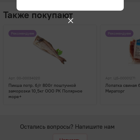
Также покупают
Рекомендуем
Рекомендуем
Арт. 00-00034020
Арт. ЦБ-00001271
Пикша потр. б/г 800г поштучной
Лопатка свиная 
заморозки 10,5кг ООО РК Полярное
Мираторг
море+
Остались вопросы? Напишите нам