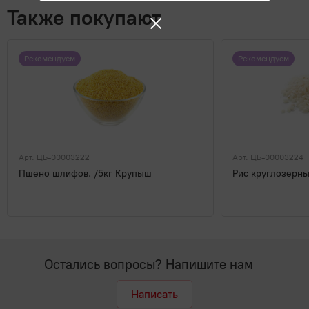
Также покупают
Рекомендуем
Рекомендуем
Арт. ЦБ-00003222
Арт. ЦБ-00003224
Пшено шлифов. /5кг Крупыш
Рис круглозерн
Остались вопросы? Напишите нам
Написать