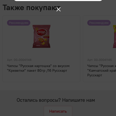
Также покупают
Рекомендуем
Рекомендуем
Арт. 00-00041146
Арт. 00-00041145
Чипсы "Русская картошка" со вкусом
Чипсы "Русская 
"Креветки" пакет 80гр /16 Русскарт
"Камчатский краб
Русскарт
Остались вопросы? Напишите нам
Написать