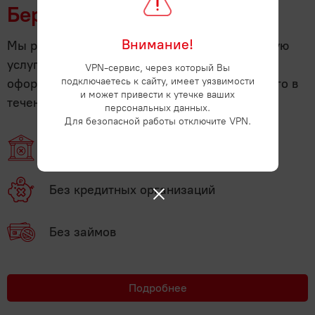
Бери сейчас - плати потом!
Внимание!
Мы рады предложить нашим клиентам удобную
услугу - отсрочку платежа. Теперь вы можете
VPN-сервис, через который Вы
подключаетесь к сайту, имеет уязвимости
оформить заказ на нашем сайте и оплатить его в
и может привести к утечке ваших
течение
14 дней
.
персональных данных.
Для безопасной работы отключите VPN.
Без банков
Без кредитных организаций
Без займов
Подробнее