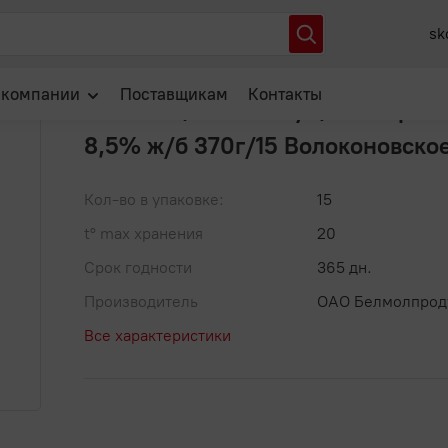
ное молоко
Молоко цельное сгущ с сахаром вареное 8,5% ж/б 3
sk
Артикул: 00-00034863
В избранное
 компании
Поставщикам
Контакты
Молоко цельное сгущ с сахаром
8,5% ж/б 370г/15 Волоконовско
О нас
Отзывы
Кол-во в упаковке:
15
Новости
t° max хранения
20
Популярные вопросы
Срок годности
365 дн.
Производитель
ОАО Белмолпрод
Все характеристики