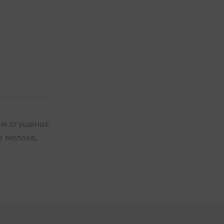
ем сгущения
о молока,