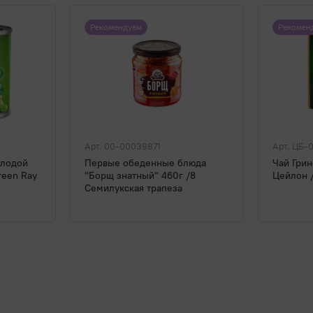
Рекомендуем
Рекомен
Арт. 00-00039871
Арт. ЦБ-
олодой
Первые обеденные блюда
Чай Грин
reen Ray
"Борщ знатный" 460г /8
Цейлон 
Семилукская трапеза