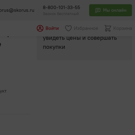
8-800-101-33-55
70г/15 Волоконовское
orus@skorus.ru
Мы онлайн
Звонок бесплатный
Авторизуйтесь
, чтобы
Войти
Избранное
Корзина
 вареное
увидеть цены и совершать
е
покупки
укт