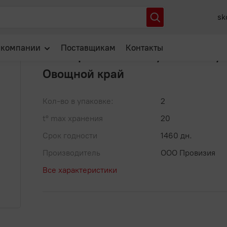
шек ГОСТ ж/б 3100мл /2 Овощной край
sk
Артикул: 00-00039622
В избранное
 компании
Поставщикам
Контакты
Зел.горошек ГОСТ ж/б 3100мл /
Овощной край
О нас
Отзывы
Кол-во в упаковке:
2
Новости
t° max хранения
20
Популярные вопросы
Срок годности
1460 дн.
Производитель
ООО Провизия
Все характеристики