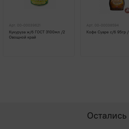
Арт. 00-00039621
Арт. 00-00038594
Кукуруза ж/б ГОСТ 3100мл /2
Кофе Суаре с/б 95гр /
Овощной край
Остались