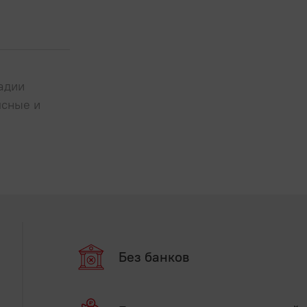
адии
ясные и
Без банков