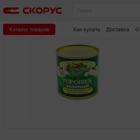
Главная
Консервы, соленья
Овощные консервы
Зел.горо
Рекомендуем
Каталог товаров
Как купить
Доставка
О