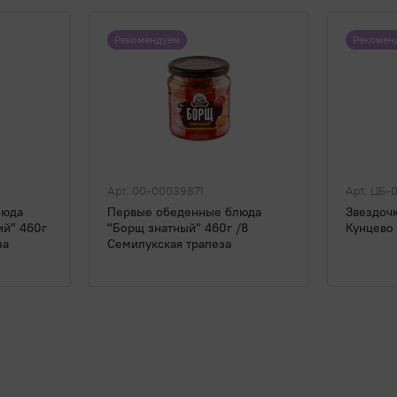
Рекомендуем
Рекомен
Арт. 00-00039871
Арт. ЦБ-
люда
Первые обеденные блюда
Звездоч
ий" 460г
"Борщ знатный" 460г /8
Кунцево
за
Семилукская трапеза