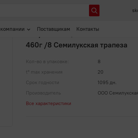
овощная "Ризотто по-милански" 460г /8 Семилукская трапеза
sk
Артикул: 00-00039068
В избранное
 компании
Поставщикам
Контакты
Закуска овощная "Ризотто по-м
460г /8 Семилукская трапеза
О нас
Отзывы
Кол-во в упаковке:
8
Новости
t° max хранения
20
Популярные вопросы
Срок годности
1095 дн.
Производитель
ООО Семилукская
Все характеристики