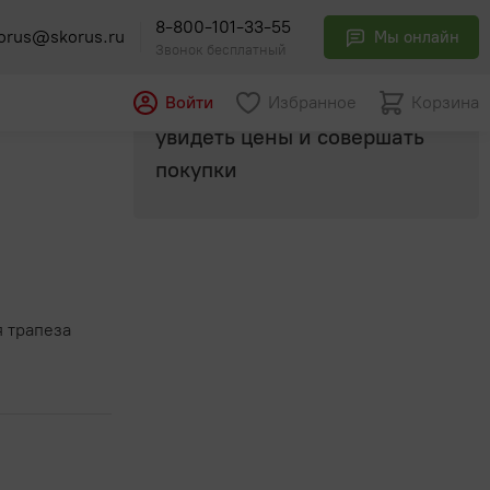
8-800-101-33-55
orus@skorus.ru
Мы онлайн
Звонок бесплатный
Авторизуйтесь
, чтобы
Войти
Избранное
Корзина
илански"
увидеть цены и совершать
покупки
 трапеза