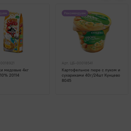
дуем
Рекомендуем
00018921
Арт. ЦБ-00018541
ки медовые 4кг
Картофельное пюре с луком и
 10% 20114
сухариками 40г/24шт Кунцево
8045