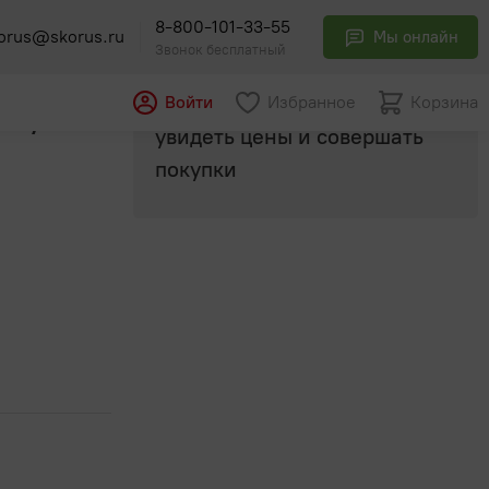
8-800-101-33-55
orus@skorus.ru
Мы онлайн
Звонок бесплатный
Авторизуйтесь
, чтобы
Войти
Избранное
Корзина
мл./12
увидеть цены и совершать
покупки