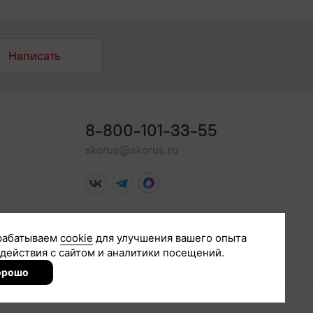
Написать
8-800-101-33-55
skorus@skorus.ru