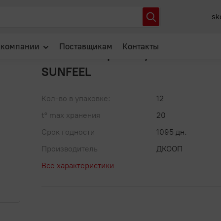
черные б/к класс 300 мл./12 SUNFEEL
sk
Артикул: ЦБ-00005913
В избранное
 компании
Поставщикам
Контакты
Маслины черные б/к класс 300 
SUNFEEL
О нас
Отзывы
Кол-во в упаковке:
12
Новости
t° max хранения
20
Популярные вопросы
Срок годности
1095 дн.
Производитель
ДКООП
Все характеристики