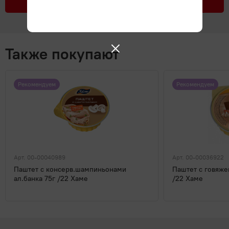
Подробнее
Также покупают
Рекомендуем
Рекомендуем
Арт. 00-00040989
Арт. 00-00036922
Паштет с консерв.шампиньонами
Паштет с говяже
ал.банка 75г /22 Хаме
/22 Хаме