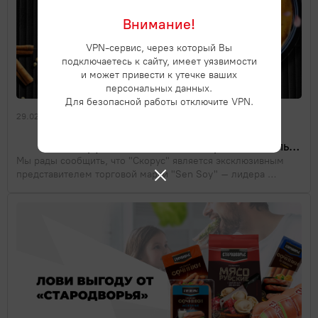
Внимание!
VPN-сервис, через который Вы
подключаетесь к сайту, имеет уязвимости
и может привести к утечке ваших
персональных данных.
Для безопасной работы отключите VPN.
29.02.2024 //
Новости
                "Скорус"- эксклюзивный представитель 
Мы рады сообщить, что "Скорус" является эксклюзивным 
торговой марки "Sen Soy"            
представителем торговой марки "Sen Soy" – лидера 
азиатских продуктов питания в России.

Это событие открывает новые возможности для нашей 
компании, позволяя предложить нашим клиентам 
уникальные и высококачественные продукты этого бренда.

 Инновационный подход к  производству, соблюдение 
стандартов качества и безопасности являются источником 
доверия потребителей к бренду "Sen Soy", а сплоченность 
команды и профессионализм – залог успеха компании.

"Sen Soy" – это не просто бренд. Это неизменный 
восхитительный вкус любого блюда азиатской кухни и не 