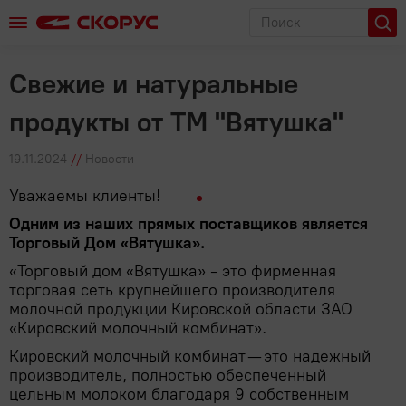
Поиск
Главная
Новости
Свежие и натуральные продукты от ТМ "Вя
Каталог
Свежие и натуральные
Скидки %
продукты от ТМ "Вятушка"
Новинки
Личный кабинет
19.11.2024
//
Новости
Детское питание
Как купить
Уважаемы клиенты!
Пюре
Доставка
Для животных
Одним из наших прямых поставщиков является
Торговый Дом «Вятушка».
О компании
Корма сухие и влажные
Замороженные продукты
«Торговый дом «Вятушка» - это фирменная
торговая сеть крупнейшего производителя
О нас
Поставщикам
Замороженное тесто
Колбасы, сосиски, деликатесы
молочной продукции Кировской области ЗАО
«Кировский молочный комбинат».
Отзывы
Замороженные овощи, смеси, грибы
Контакты
Ветчина
Консервы, соленья
Кировский молочный комбинат — это надежный
Замороженные фрукты и ягоды
Новости
производитель, полностью обеспеченный
Колбасы
Готовые консервированные блюда
Макароны, крупы, мука, сахар
цельным молоком благодаря 9 собственным
Пельмени, вареники