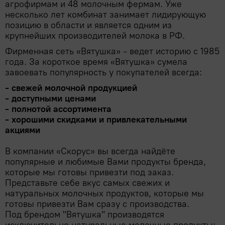
Популярные вопросы
агрофирмам и 48 молочным фермам. Уже
Мясные деликатесы
Мясные консервы
несколько лет комбинат занимает лидирующую
Для выпечки, десертов, напитков
Молоко, сыр, яйца, растительные продукты
Полуфабрикаты
Паштеты
позицию в области и является одним из
Овощные консервы
Крупы, бобовые
крупнейших производителей молока в РФ.
Фарш, полуфабрикаты из фарша
Молоко
Мясо, птица
Сосиски, сардельки
Рыбные консервы
Фирменная сеть «Вятушка» - ведет историю с 1985
Макароны, паста
Молочная продукция КМК
Холодец, шпик
года. За короткое время «Вятушка» сумела
Мясо
Овощи, Фрукты, Орехи
Фруктовые и ягодные консервы
Мука
завоевать популярность у покупателей всегда:
Молочные напитки
Птица
- свежей молочной продукцией
Орехи, сухофрукты, семечки
Прочее
Продукты быстрого приготовления
Растительные продукты
- доступными ценами
Субпродукты
Фрукты
Сахар, соль
- полнотой ассортимента
Бытовая химия, товары для дома
Рыба, икра, морепродукты
Сгущенное молоко
- хорошими скидками и привлекательными
Шашлык, барбекю
Хлопья, мюсли, отруби, сухие завтраки
акциями
Сливки
Икра
Сладости
В компании «Скорус» вы всегда найдёте
Сливочное масло, маргарин
Крабовое мясо и палочки
Жвачки, драже
Соки, вода, напитки
популярные и любимые Вами продукты бренда,
Сметана
которые мы готовы привезти под заказ.
Морепродукты
Зефир, мармелад, пастила
Представьте себе вкус самых свежих и
Вода
Соусы, специи, масло, майонез
Сыры
Морская капуста, салаты
натуральных молочных продуктов, которые мы
Карамель
Газированные напитки
готовы привезти Вам сразу с производства.
Творог, йогурты, сырки
Майонез
Чай, кофе
Рыба
Под брендом "Вятушка" производятся
Конфеты
Квас