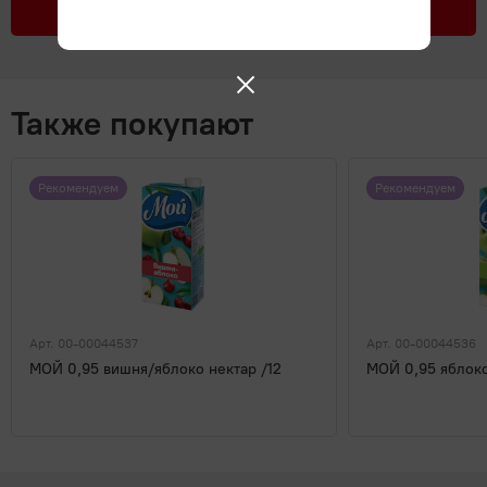
Подробнее
Также покупают
Рекомендуем
Рекомендуем
Арт. 00-00044537
Арт. 00-00044536
МОЙ 0,95 вишня/яблоко нектар /12
МОЙ 0,95 яблоко