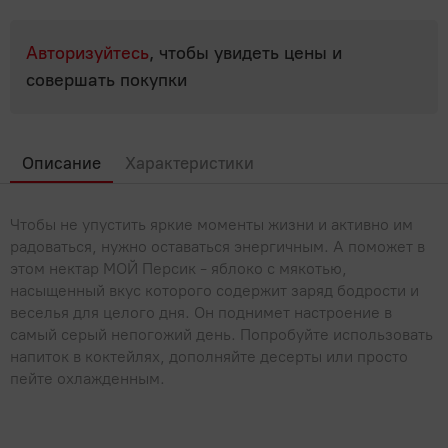
Популярные вопросы
Мясные деликатесы
Мясные консервы
Для выпечки, десертов, напитков
Молоко, сыр, яйца, растительные продукты
Полуфабрикаты
Паштеты
Авторизуйтесь
, чтобы увидеть цены и
Овощные консервы
Крупы, бобовые
Фарш, полуфабрикаты из фарша
Молоко
совершать покупки
Мясо, птица
Сосиски, сардельки
Рыбные консервы
Макароны, паста
Молочная продукция КМК
Холодец, шпик
Мясо
Овощи, Фрукты, Орехи
Фруктовые и ягодные консервы
Мука
Молочные напитки
Описание
Характеристики
Птица
Орехи, сухофрукты, семечки
Прочее
Продукты быстрого приготовления
Растительные продукты
Субпродукты
Фрукты
Сахар, соль
Бытовая химия, товары для дома
Рыба, икра, морепродукты
Чтобы не упустить яркие моменты жизни и активно им
Сгущенное молоко
Шашлык, барбекю
радоваться, нужно оставаться энергичным. А поможет в
Хлопья, мюсли, отруби, сухие завтраки
Сливки
этом нектар МОЙ Персик - яблоко с мякотью,
Икра
Сладости
насыщенный вкус которого содержит заряд бодрости и
Сливочное масло, маргарин
Крабовое мясо и палочки
веселья для целого дня. Он поднимет настроение в
Жвачки, драже
Соки, вода, напитки
самый серый непогожий день. Попробуйте использовать
Сметана
Морепродукты
Зефир, мармелад, пастила
напиток в коктейлях, дополняйте десерты или просто
Вода
Соусы, специи, масло, майонез
Сыры
пейте охлажденным.
Морская капуста, салаты
Карамель
Газированные напитки
Творог, йогурты, сырки
Майонез
Чай, кофе
Рыба
Конфеты
Квас