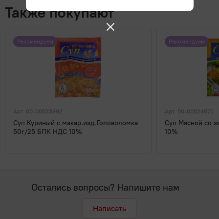
Также покупают
Рекомендуем
Рекомендуем
Арт. 00-00023992
Арт. 00-00024570
Суп Куриный с макар.изд.Головоломка
Суп Мясной со з
50г/25 БПК НДС 10%
10%
Остались вопросы? Напишите нам
Написать