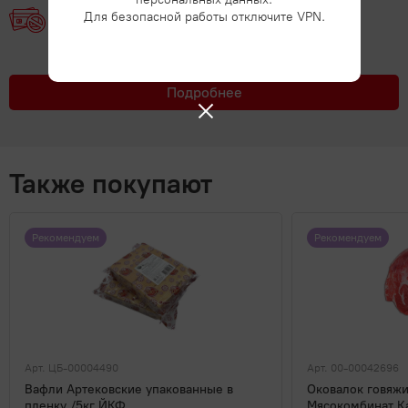
Для безопасной работы отключите VPN.
Без займов
Подробнее
Также покупают
Рекомендуем
Рекомендуем
Арт. ЦБ-00004490
Арт. 00-00042696
Вафли Артековские упакованные в
Оковалок говяж
пленку /5кг ЙКФ
Мясокомбинат К