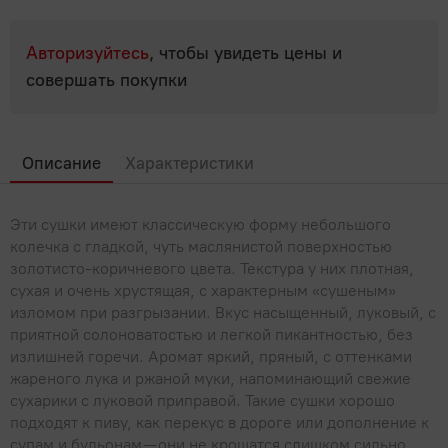
Популярные вопросы
Мясные деликатесы
Мясные консервы
Для выпечки, десертов, напитков
Молоко, сыр, яйца, растительные продукты
Полуфабрикаты
Паштеты
Авторизуйтесь
, чтобы увидеть цены и
Овощные консервы
Крупы, бобовые
Фарш, полуфабрикаты из фарша
Молоко
совершать покупки
Мясо, птица
Сосиски, сардельки
Рыбные консервы
Макароны, паста
Молочная продукция КМК
Холодец, шпик
Мясо
Овощи, Фрукты, Орехи
Фруктовые и ягодные консервы
Мука
Молочные напитки
Описание
Характеристики
Птица
Орехи, сухофрукты, семечки
Прочее
Продукты быстрого приготовления
Растительные продукты
Субпродукты
Фрукты
Сахар, соль
Бытовая химия, товары для дома
Рыба, икра, морепродукты
Эти сушки имеют классическую форму небольшого
Сгущенное молоко
Шашлык, барбекю
колечка с гладкой, чуть маслянистой поверхностью
Хлопья, мюсли, отруби, сухие завтраки
Сливки
золотисто-коричневого цвета. Текстура у них плотная,
Икра
Сладости
сухая и очень хрустящая, с характерным «сушеным»
Сливочное масло, маргарин
Крабовое мясо и палочки
изломом при разгрызании. Вкус насыщенный, луковый, с
Жвачки, драже
Соки, вода, напитки
приятной солоноватостью и легкой пикантностью, без
Сметана
Морепродукты
Зефир, мармелад, пастила
излишней горечи. Аромат яркий, пряный, с оттенками
Вода
Соусы, специи, масло, майонез
Сыры
жареного лука и ржаной муки, напоминающий свежие
Морская капуста, салаты
Карамель
сухарики с луковой приправой. Такие сушки хорошо
Газированные напитки
Творог, йогурты, сырки
Майонез
Чай, кофе
Рыба
подходят к пиву, как перекус в дороге или дополнение к
Конфеты
Квас
супам и бульонам — они не крошатся слишком сильно,