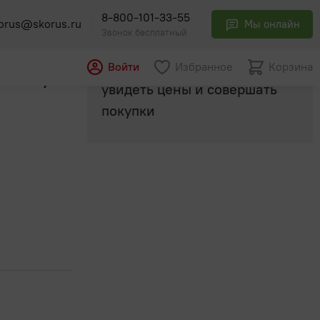
8-800-101-33-55
orus@skorus.ru
Мы онлайн
Звонок бесплатный
Авторизуйтесь
, чтобы
Войти
Избранное
Корзина
ная" /
увидеть цены и совершать
покупки