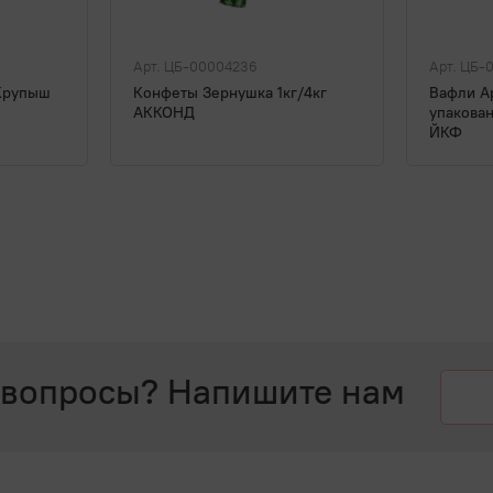
Арт. ЦБ-00004236
Арт. ЦБ-
 Крупыш
Конфеты Зернушка 1кг/4кг
Вафли А
АККОНД
упакован
ЙКФ
 вопросы? Напишите нам