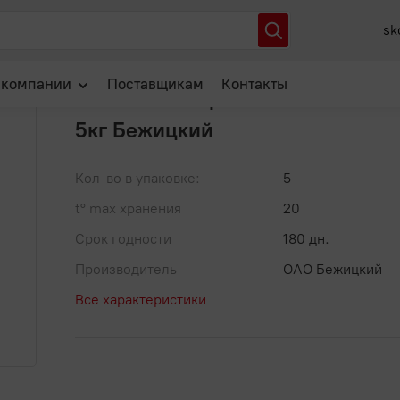
рное "Слана сливочная" / 5кг Бежицкий
sk
Артикул: 00-00042719
В избранное
 компании
Поставщикам
Контакты
Печенье сахарное "Слана сливоч
5кг Бежицкий
О нас
Отзывы
Кол-во в упаковке:
5
Новости
t° max хранения
20
Популярные вопросы
Срок годности
180 дн.
Производитель
ОАО Бежицкий
Все характеристики