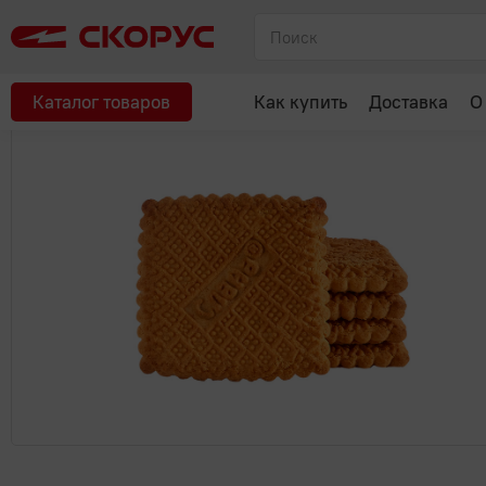
Главная
Сладости
Печенье, пряники, вафли
Печенье саха
Рекомендуем
Каталог товаров
Как купить
Доставка
О