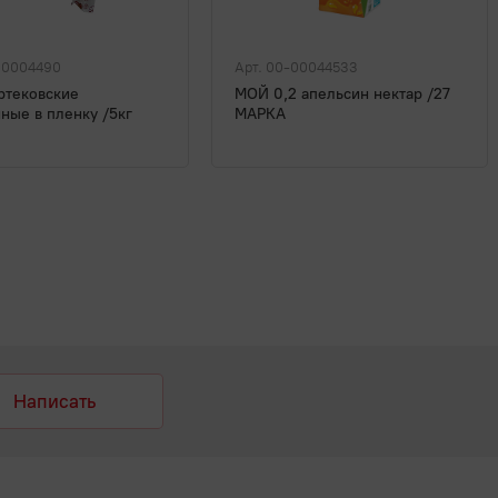
00004490
Арт. 00-00044533
ртековские
МОЙ 0,2 апельсин нектар /27
ные в пленку /5кг
МАРКА
Написать