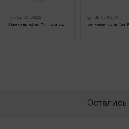
Арт. ЦБ-00003222
Арт. ЦБ-00003218
Пшено шлифов. /5кг Крупыш
Гречневая крупа /5кг
Остались