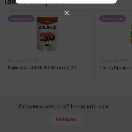
Также покупают
Рекомендуем
Рекомендуем
Арт. 00-00042457
Арт. ЦБ-00003577
Кофе WOLLINGER 3D 150гр м/у /10
7 Блюд Приправа
Остались вопросы? Напишите нам
Написать