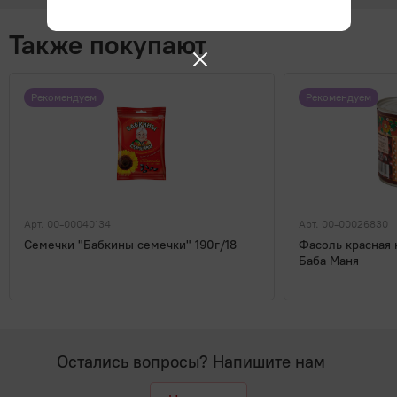
Также покупают
Рекомендуем
Рекомендуем
Арт. 00-00040134
Арт. 00-00026830
Семечки "Бабкины семечки" 190г/18
Фасоль красная 
Баба Маня
Остались вопросы? Напишите нам