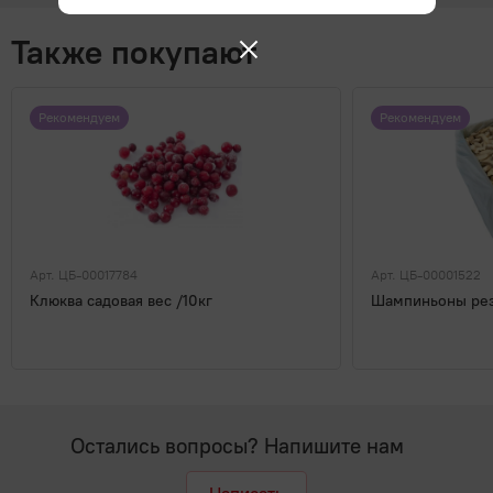
Также покупают
Рекомендуем
Рекомендуем
Арт. ЦБ-00017784
Арт. ЦБ-00001522
Клюква садовая вес /10кг
Шампиньоны рез 
Остались вопросы? Напишите нам