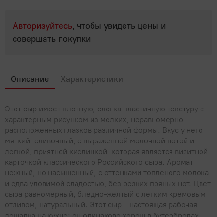
Популярные вопросы
Мясные деликатесы
Мясные консервы
Для выпечки, десертов, напитков
Молоко, сыр, яйца, растительные продукты
Полуфабрикаты
Паштеты
Авторизуйтесь
, чтобы увидеть цены и
Овощные консервы
Крупы, бобовые
Фарш, полуфабрикаты из фарша
Молоко
совершать покупки
Мясо, птица
Сосиски, сардельки
Рыбные консервы
Макароны, паста
Молочная продукция КМК
Холодец, шпик
Мясо
Овощи, Фрукты, Орехи
Фруктовые и ягодные консервы
Мука
Молочные напитки
Описание
Характеристики
Птица
Орехи, сухофрукты, семечки
Прочее
Продукты быстрого приготовления
Растительные продукты
Субпродукты
Фрукты
Сахар, соль
Бытовая химия, товары для дома
Рыба, икра, морепродукты
Этот сыр имеет плотную, слегка пластичную текстуру с
Сгущенное молоко
Шашлык, барбекю
характерным рисунком из мелких, неравномерно
Хлопья, мюсли, отруби, сухие завтраки
Сливки
расположенных глазков различной формы. Вкус у него
Икра
Сладости
мягкий, сливочный, с выраженной молочной нотой и
Сливочное масло, маргарин
Крабовое мясо и палочки
легкой, приятной кислинкой, которая является визитной
Жвачки, драже
Соки, вода, напитки
карточкой классического Российского сыра. Аромат
Сметана
Морепродукты
Зефир, мармелад, пастила
нежный, но насыщенный, с оттенками топленого молока
Вода
Соусы, специи, масло, майонез
Сыры
и едва уловимой сладостью, без резких пряных нот. Цвет
Морская капуста, салаты
Карамель
сыра равномерный, бледно-желтый с легким кремовым
Газированные напитки
Творог, йогурты, сырки
Майонез
Чай, кофе
Рыба
отливом, натуральный. Этот сыр — настоящая рабочая
Конфеты
Квас
лошадка на кухне: он одинаково хорош в бутербродах,