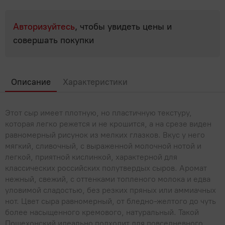
Популярные вопросы
Мясные деликатесы
Мясные консервы
Для выпечки, десертов, напитков
Молоко, сыр, яйца, растительные продукты
Полуфабрикаты
Паштеты
Авторизуйтесь
, чтобы увидеть цены и
Овощные консервы
Крупы, бобовые
Фарш, полуфабрикаты из фарша
Молоко
совершать покупки
Мясо, птица
Сосиски, сардельки
Рыбные консервы
Макароны, паста
Молочная продукция КМК
Холодец, шпик
Мясо
Овощи, Фрукты, Орехи
Фруктовые и ягодные консервы
Мука
Молочные напитки
Описание
Характеристики
Птица
Орехи, сухофрукты, семечки
Прочее
Продукты быстрого приготовления
Растительные продукты
Субпродукты
Фрукты
Сахар, соль
Бытовая химия, товары для дома
Рыба, икра, морепродукты
Этот сыр имеет плотную, но пластичную текстуру,
Сгущенное молоко
Шашлык, барбекю
которая легко режется и не крошится, а на срезе виден
Хлопья, мюсли, отруби, сухие завтраки
Сливки
равномерный рисунок из мелких глазков. Вкус у него
Икра
Сладости
мягкий, сливочный, с выраженной молочной нотой и
Сливочное масло, маргарин
Крабовое мясо и палочки
легкой, приятной кислинкой, характерной для
Жвачки, драже
Соки, вода, напитки
классических российских полутвердых сыров. Аромат
Сметана
Морепродукты
Зефир, мармелад, пастила
нежный, свежий, с оттенками топленого молока и едва
Вода
Соусы, специи, масло, майонез
Сыры
уловимой сладостью, без резких пряных или аммиачных
Морская капуста, салаты
Карамель
нот. Цвет сыра равномерный, от бледно-желтого до чуть
Газированные напитки
Творог, йогурты, сырки
Майонез
Чай, кофе
Рыба
более насыщенного кремового, натуральный. Такой
Конфеты
Квас
Пошехонский идеально подходит для повседневного