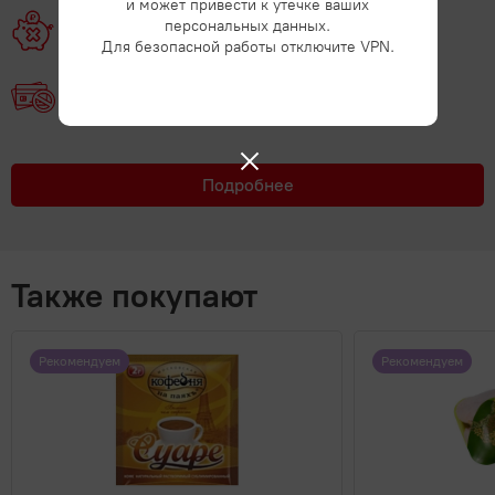
и может привести к утечке ваших
персональных данных.
Без кредитных организаций
Для безопасной работы отключите VPN.
Без займов
Подробнее
Также покупают
Рекомендуем
Рекомендуем